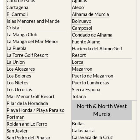
Cabo de Palos
Aguilas
Cartagena
Aledo
El Carmoli
Alhama de Murcia
Islas Menores and Mar de
Bolnuevo
Cristal
Camposol
La Manga Club
Condado de Alhama
La Manga del Mar Menor
Fuente Alamo
La Puebla
Hacienda del Alamo Golf
La Torre Golf Resort
Resort
La Union
Lorca
Los Alcazares
Mazarron
Los Belones
Puerto de Mazarron
Los Nietos
Puerto Lumbreras
Los Urrutias
Sierra Espuna
Mar Menor Golf Resort
Totana
Pilar de la Horadada
North & North West
Playa Honda / Playa Paraiso
Murcia
Portman
Bullas
Roldan and Lo Ferro
Calasparra
San Javier
Caravaca de la Cruz
San Pedro del Pinatar