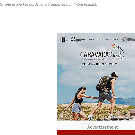
nter one or two keywords for a broader search (more results).