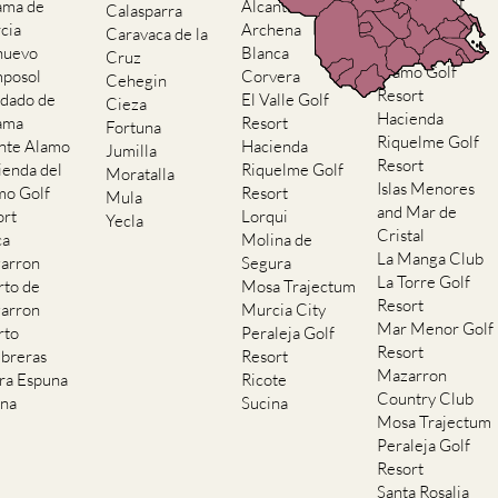
El Valle Golf
ama de
Alcantarilla
Calasparra
Resort
cia
Archena
Caravaca de la
Hacienda del
nuevo
Blanca
Cruz
Alamo Golf
posol
Corvera
Cehegin
Resort
dado de
El Valle Golf
Cieza
Hacienda
ama
Resort
Fortuna
Riquelme Golf
nte Alamo
Hacienda
Jumilla
Resort
ienda del
Riquelme Golf
Moratalla
Islas Menores
mo Golf
Resort
Mula
and Mar de
ort
Lorqui
Yecla
Cristal
ca
Molina de
La Manga Club
arron
Segura
La Torre Golf
rto de
Mosa Trajectum
Resort
arron
Murcia City
Mar Menor Golf
rto
Peraleja Golf
Resort
breras
Resort
Mazarron
rra Espuna
Ricote
Country Club
ana
Sucina
Mosa Trajectum
Peraleja Golf
Resort
Santa Rosalia