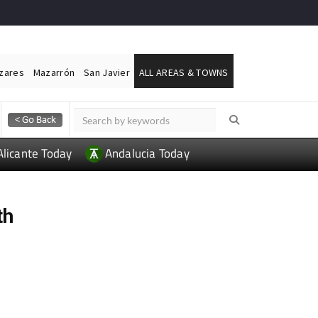
ázares
Mazarrón
San Javier
ALL AREAS & TOWNS
Alicante Today
Andalucia Today
th