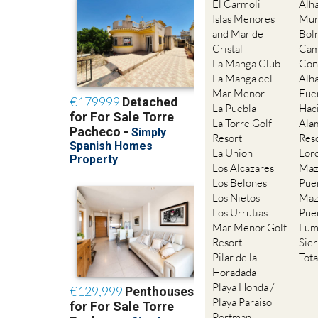
El Carmoli
Alh
Islas Menores
Mur
and Mar de
Bol
Cristal
Cam
La Manga Club
Con
La Manga del
Alh
Mar Menor
Fue
La Puebla
Hac
La Torre Golf
Ala
Resort
Res
La Union
Lor
Los Alcazares
Maz
Los Belones
Pue
Los Nietos
Maz
Los Urrutias
Pue
Mar Menor Golf
Lum
Resort
Sie
Pilar de la
Tot
Horadada
Playa Honda /
Playa Paraiso
Portman