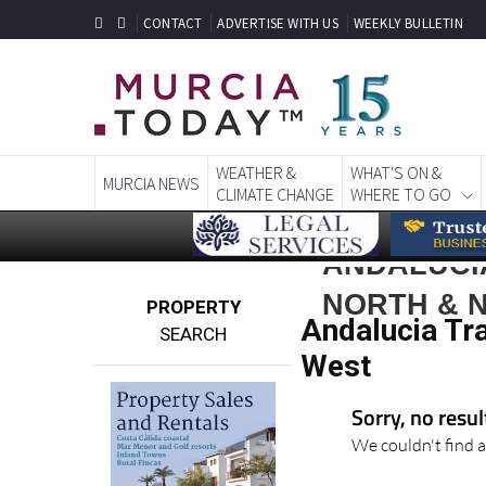
CONTACT
ADVERTISE WITH US
WEEKLY BULLETIN
WEATHER &
WHAT'S ON &
MURCIA NEWS
CLIMATE CHANGE
WHERE TO GO
ANDALUCIA
NORTH & 
PROPERTY
Andalucia Tr
SEARCH
West
Sorry, no resu
We couldn't find a