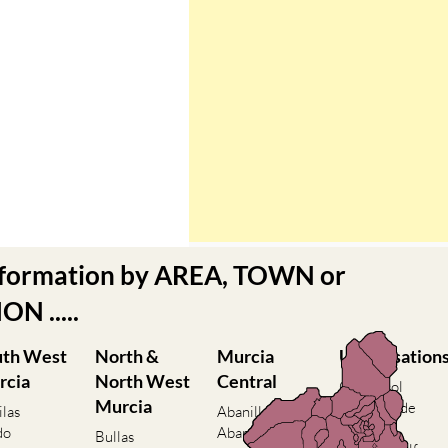
nformation by AREA, TOWN or
N .....
uth West
North &
Murcia
Urbanisation
rcia
North West
Central
Camposol
Murcia
Condado de
ilas
Abanilla
Alhama
do
Abaran
Bullas