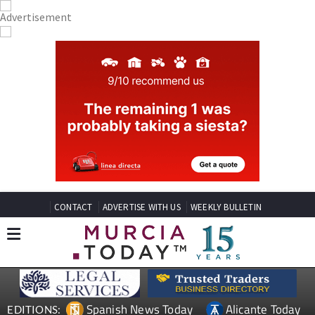
CONTACT
ADVERTISE WITH US
WEEKLY BULLETIN
Spanish News Today
Alicante Today
EDITIONS: