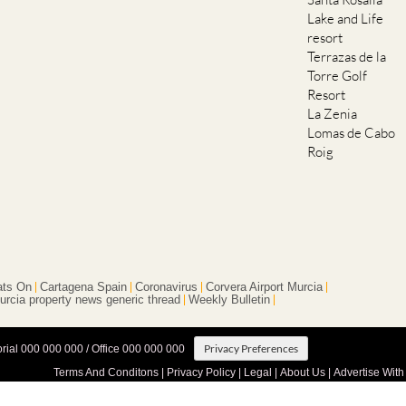
Lake and Life
resort
Terrazas de la
Torre Golf
Resort
La Zenia
Lomas de Cabo
Roig
ts On
Cartagena Spain
Coronavirus
Corvera Airport Murcia
urcia property news generic thread
Weekly Bulletin
Privacy Preferences
orial 000 000 000 / Office 000 000 000
Terms And Conditons
|
Privacy Policy
|
Legal
|
About Us
|
Advertise With