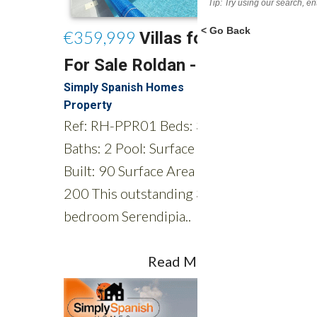
Tip: Try using our search, e
< Go Back