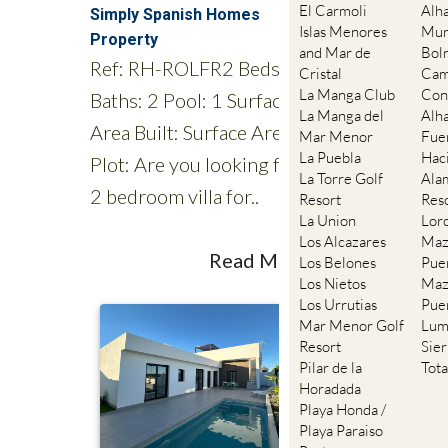
El Carmoli
Alh
Islas Menores
Mur
and Mar de
Bol
Cristal
Cam
La Manga Club
Con
La Manga del
Alh
Mar Menor
Fue
La Puebla
Hac
La Torre Golf
Ala
Resort
Res
La Union
Lor
Los Alcazares
Maz
Los Belones
Pue
Los Nietos
Maz
Los Urrutias
Pue
Mar Menor Golf
Lum
Resort
Sie
Pilar de la
Tot
Horadada
Playa Honda /
Playa Paraiso