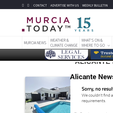
CONTACT
ADVERTISE WITH US
WEEKLY BULLETIN
WEATHER &
WHAT'S ON &
MURCIA NEWS
CLIMATE CHANGE
WHERE TO GO
ALICANTE
Alicante New
Sorry, no resu
We couldn't find a
requirements.