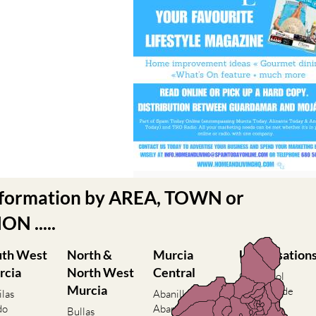
nformation by AREA, TOWN or
N .....
uth West
North &
Murcia
Urbanisation
rcia
North West
Central
Camposol
Murcia
Condado de
ilas
Abanilla
Alhama
do
Abaran
Bullas