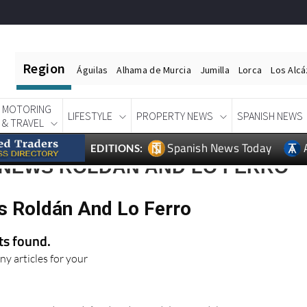
Region
Águilas
Alhama de Murcia
Jumilla
Lorca
Los Alc
MOTORING
LIFESTYLE
PROPERTY NEWS
SPANISH NEWS
& TRAVEL
Spanish News Today
EDITIONS:
 NEWS ROLDÁN AND LO FERRO
s Roldán And Lo Ferro
lts found.
ny articles for your