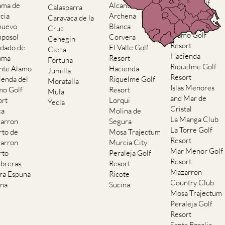
El Valle Golf
ama de
Alcantarilla
Calasparra
Resort
cia
Archena
Caravaca de la
Hacienda del
nuevo
Blanca
Cruz
Alamo Golf
posol
Corvera
Cehegin
Resort
dado de
El Valle Golf
Cieza
Hacienda
ama
Resort
Fortuna
Riquelme Golf
nte Alamo
Hacienda
Jumilla
Resort
ienda del
Riquelme Golf
Moratalla
Islas Menores
mo Golf
Resort
Mula
and Mar de
ort
Lorqui
Yecla
Cristal
ca
Molina de
La Manga Club
arron
Segura
La Torre Golf
rto de
Mosa Trajectum
Resort
arron
Murcia City
Mar Menor Golf
rto
Peraleja Golf
Resort
breras
Resort
Mazarron
rra Espuna
Ricote
Country Club
ana
Sucina
Mosa Trajectum
Peraleja Golf
Resort
Santa Rosalia