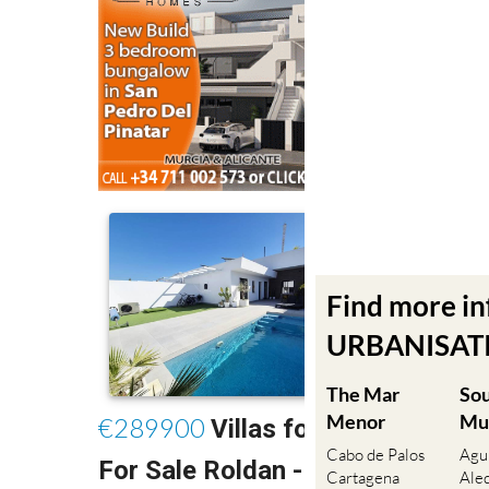
Find more i
URBANISATIO
The Mar
So
Menor
Mu
Cabo de Palos
Agu
Cartagena
Ale