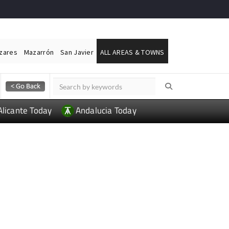
ázares
Mazarrón
San Javier
ALL AREAS & TOWNS
Alicante Today
Andalucia Today