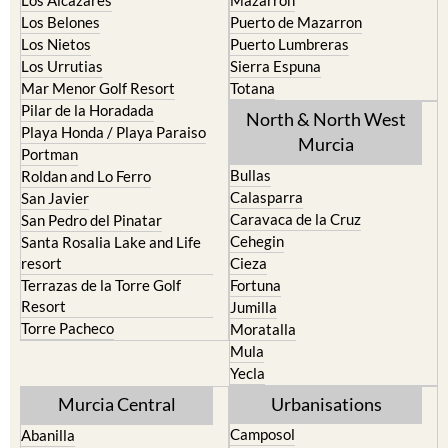
Los Alcazares
Mazarron
Los Belones
Puerto de Mazarron
Los Nietos
Puerto Lumbreras
Los Urrutias
Sierra Espuna
Mar Menor Golf Resort
Totana
Pilar de la Horadada
North & North West
Playa Honda / Playa Paraiso
Murcia
Portman
Bullas
Roldan and Lo Ferro
Calasparra
San Javier
Caravaca de la Cruz
San Pedro del Pinatar
Cehegin
Santa Rosalia Lake and Life
resort
Cieza
Terrazas de la Torre Golf
Fortuna
Resort
Jumilla
Torre Pacheco
Moratalla
Mula
Yecla
Murcia Central
Urbanisations
Camposol
Abanilla