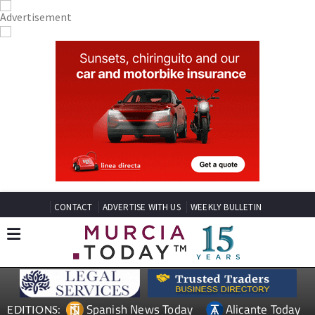
CONTACT
ADVERTISE WITH US
WEEKLY BULLETIN
Spanish News Today
Alicante Today
EDITIONS: