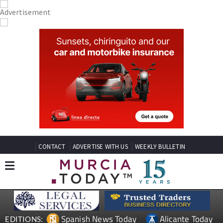
CONTACT
ADVERTISE WITH US
WEEKLY BULLETIN
Spanish News Today
Alicante Today
EDITIONS: