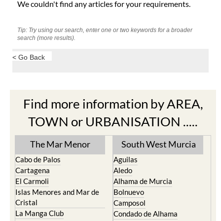
We couldn't find any articles for your requirements.
Tip: Try using our search, enter one or two keywords for a broader
search (more results).
< Go Back
Find more information by AREA,
TOWN or URBANISATION .....
The Mar Menor
South West Murcia
Cabo de Palos
Aguilas
Cartagena
Aledo
El Carmoli
Alhama de Murcia
Islas Menores and Mar de
Bolnuevo
Cristal
Camposol
La Manga Club
Condado de Alhama