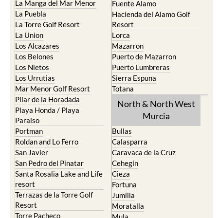
La Manga del Mar Menor
Fuente Alamo
La Puebla
Hacienda del Alamo Golf
La Torre Golf Resort
Resort
La Union
Lorca
Los Alcazares
Mazarron
Los Belones
Puerto de Mazarron
Los Nietos
Puerto Lumbreras
Los Urrutias
Sierra Espuna
Mar Menor Golf Resort
Totana
Pilar de la Horadada
North & North West
Playa Honda / Playa
Murcia
Paraiso
Portman
Bullas
Roldan and Lo Ferro
Calasparra
San Javier
Caravaca de la Cruz
San Pedro del Pinatar
Cehegin
Santa Rosalia Lake and Life
Cieza
resort
Fortuna
Terrazas de la Torre Golf
Jumilla
Resort
Moratalla
Torre Pacheco
Mula