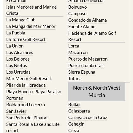
El Carmoli
Alhama de Murcia
Islas Menores and Mar de
Bolnuevo
Cristal
Camposol
La Manga Club
Condado de Alhama
La Manga del Mar Menor
Fuente Alamo
La Puebla
Hacienda del Alamo Golf
La Torre Golf Resort
Resort
La Union
Lorca
Los Alcazares
Mazarron
Los Belones
Puerto de Mazarron
Los Nietos
Puerto Lumbreras
Los Urrutias
Sierra Espuna
Mar Menor Golf Resort
Totana
Pilar de la Horadada
North & North West
Playa Honda / Playa Paraiso
Murcia
Portman
Bullas
Roldan and Lo Ferro
Calasparra
San Javier
Caravaca de la Cruz
San Pedro del Pinatar
Cehegin
Santa Rosalia Lake and Life
resort
Cieza