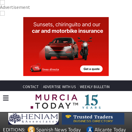
CONTACT
ADVERTISE WITH US
WEEKLY BULLETIN
Spanish News Today
Alicante Today
EDITIONS: