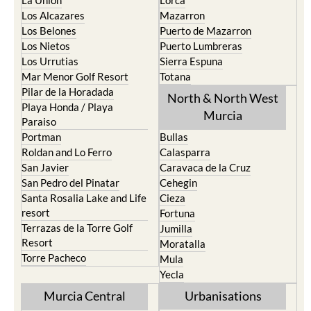
La Union
Lorca
Los Alcazares
Mazarron
Los Belones
Puerto de Mazarron
Los Nietos
Puerto Lumbreras
Los Urrutias
Sierra Espuna
Mar Menor Golf Resort
Totana
Pilar de la Horadada
North & North West
Playa Honda / Playa
Murcia
Paraiso
Portman
Bullas
Roldan and Lo Ferro
Calasparra
San Javier
Caravaca de la Cruz
San Pedro del Pinatar
Cehegin
Santa Rosalia Lake and Life
Cieza
resort
Fortuna
Terrazas de la Torre Golf
Jumilla
Resort
Moratalla
Torre Pacheco
Mula
Yecla
Murcia Central
Urbanisations