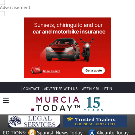
CONTACT
ADVERTISE WITH US
WEEKLY BULLETIN
Spanish News Today
Alicante Today
EDITIONS: