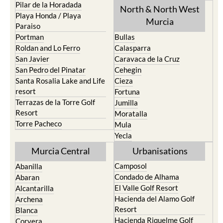
Pilar de la Horadada
North & North West
Playa Honda / Playa
Murcia
Paraiso
Portman
Bullas
Roldan and Lo Ferro
Calasparra
San Javier
Caravaca de la Cruz
San Pedro del Pinatar
Cehegin
Santa Rosalia Lake and Life
Cieza
resort
Fortuna
Terrazas de la Torre Golf
Jumilla
Resort
Moratalla
Torre Pacheco
Mula
Yecla
Murcia Central
Urbanisations
Camposol
Abanilla
Condado de Alhama
Abaran
El Valle Golf Resort
Alcantarilla
Hacienda del Alamo Golf
Archena
Resort
Blanca
Hacienda Riquelme Golf
Corvera