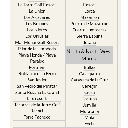
La Torre Golf Resort
Resort
La Union
Lorca
Los Alcazares
Mazarron
Los Belones
Puerto de Mazarron
Los Nietos
Puerto Lumbreras
Los Urrutias
Sierra Espuna
Mar Menor Golf Resort
Totana
Pilar de la Horadada
North & North West
Playa Honda / Playa
Murcia
Paraiso
Portman
Bullas
Roldan and Lo Ferro
Calasparra
San Javier
Caravaca de la Cruz
San Pedro del Pinatar
Cehegin
Santa Rosalia Lake and
Cieza
Life resort
Fortuna
Terrazas de la Torre Golf
Jumilla
Resort
Moratalla
Torre Pacheco
Mula
Yecla