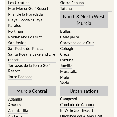
Los Urrutias
Sierra Espuna
Mar Menor Golf Resort
Totana
Pilar de la Horadada
North & North West
Playa Honda / Playa
Murcia
Paraiso
Portman
Bullas
Roldan and Lo Ferro
Calasparra
San Javier
Caravaca de la Cruz
San Pedro del Pinatar
Cehegin
Santa Rosalia Lake and Life
Cieza
resort
Fortuna
Terrazas de la Torre Golf
Jumilla
Resort
Moratalla
Torre Pacheco
Mula
Yecla
Murcia Central
Urbanisations
Camposol
Abanilla
Condado de Alhama
Abaran
El Valle Golf Resort
Alcantarilla
Hacienda del Alamo Golf
Archena