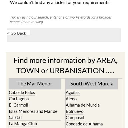
We couldn't find any articles for your requirements.
Tip: Try using our search, enter one or two keywords for a broader
search (more results).
< Go Back
Find more information by AREA,
TOWN or URBANISATION .....
The Mar Menor
South West Murcia
Cabo de Palos
Aguilas
Cartagena
Aledo
El Carmoli
Alhama de Murcia
Islas Menores and Mar de
Bolnuevo
Cristal
Camposol
La Manga Club
Condado de Alhama