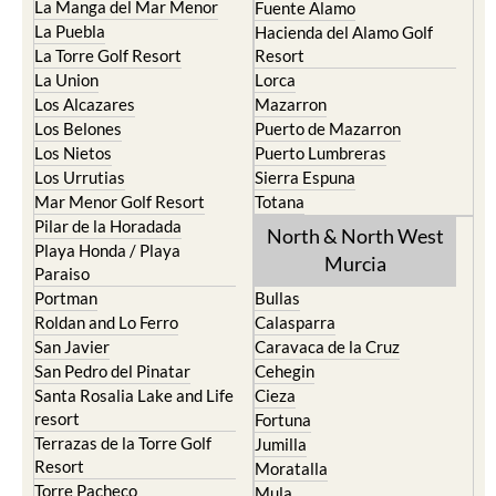
La Manga del Mar Menor
Fuente Alamo
La Puebla
Hacienda del Alamo Golf
La Torre Golf Resort
Resort
La Union
Lorca
Los Alcazares
Mazarron
Los Belones
Puerto de Mazarron
Los Nietos
Puerto Lumbreras
Los Urrutias
Sierra Espuna
Mar Menor Golf Resort
Totana
Pilar de la Horadada
North & North West
Playa Honda / Playa
Murcia
Paraiso
Portman
Bullas
Roldan and Lo Ferro
Calasparra
San Javier
Caravaca de la Cruz
San Pedro del Pinatar
Cehegin
Santa Rosalia Lake and Life
Cieza
resort
Fortuna
Terrazas de la Torre Golf
Jumilla
Resort
Moratalla
Torre Pacheco
Mula