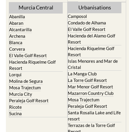
Torre Pacheco
Mula
Yecla
Murcia Central
Urbanisations
Camposol
Abanilla
Condado de Alhama
Abaran
El Valle Golf Resort
Alcantarilla
Hacienda del Alamo Golf
Archena
Resort
Blanca
Hacienda Riquelme Golf
Corvera
Resort
El Valle Golf Resort
Islas Menores and Mar de
Hacienda Riquelme Golf
Cristal
Resort
La Manga Club
Lorqui
La Torre Golf Resort
Molina de Segura
Mar Menor Golf Resort
Mosa Trajectum
Mazarron Country Club
Murcia City
Mosa Trajectum
Peraleja Golf Resort
Peraleja Golf Resort
Ricote
Santa Rosalia Lake and Life
Sucina
resort