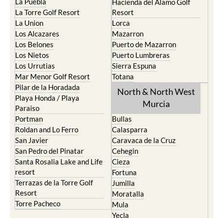
La Manga del Mar Menor
Fuente Alamo
La Puebla
Hacienda del Alamo Golf
La Torre Golf Resort
Resort
La Union
Lorca
Los Alcazares
Mazarron
Los Belones
Puerto de Mazarron
Los Nietos
Puerto Lumbreras
Los Urrutias
Sierra Espuna
Mar Menor Golf Resort
Totana
Pilar de la Horadada
North & North West
Playa Honda / Playa
Murcia
Paraiso
Portman
Bullas
Roldan and Lo Ferro
Calasparra
San Javier
Caravaca de la Cruz
San Pedro del Pinatar
Cehegin
Santa Rosalia Lake and Life
Cieza
resort
Fortuna
Terrazas de la Torre Golf
Jumilla
Resort
Moratalla