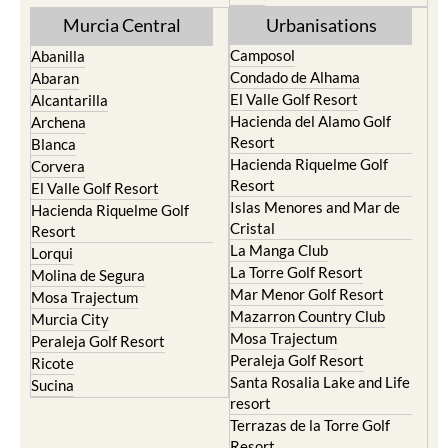
Torre Pacheco
Mula
Yecla
Murcia Central
Urbanisations
Camposol
Abanilla
Condado de Alhama
Abaran
El Valle Golf Resort
Alcantarilla
Hacienda del Alamo Golf
Archena
Resort
Blanca
Hacienda Riquelme Golf
Corvera
Resort
El Valle Golf Resort
Islas Menores and Mar de
Hacienda Riquelme Golf
Cristal
Resort
La Manga Club
Lorqui
La Torre Golf Resort
Molina de Segura
Mar Menor Golf Resort
Mosa Trajectum
Mazarron Country Club
Murcia City
Mosa Trajectum
Peraleja Golf Resort
Peraleja Golf Resort
Ricote
Santa Rosalia Lake and Life
Sucina
resort