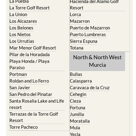
La Manga del Mar Menor
Fuente Alamo
La Puebla
Hacienda del Alamo Golf
La Torre Golf Resort
Resort
La Union
Lorca
Los Alcazares
Mazarron
Los Belones
Puerto de Mazarron
Los Nietos
Puerto Lumbreras
Los Urrutias
Sierra Espuna
Mar Menor Golf Resort
Totana
Pilar de la Horadada
North & North West
Playa Honda / Playa
Murcia
Paraiso
Portman
Bullas
Roldan and Lo Ferro
Calasparra
San Javier
Caravaca de la Cruz
San Pedro del Pinatar
Cehegin
Santa Rosalia Lake and Life
Cieza
resort
Fortuna
Terrazas de la Torre Golf
Jumilla
Resort
Moratalla