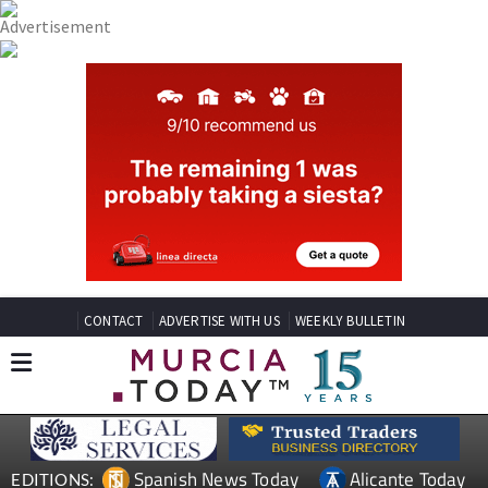
CONTACT
ADVERTISE WITH US
WEEKLY BULLETIN
Spanish News Today
Alicante Today
EDITIONS: