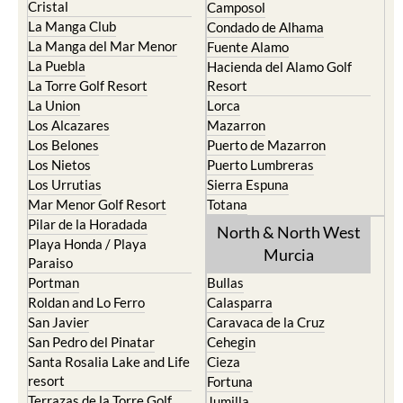
Cristal
Camposol
La Manga Club
Condado de Alhama
La Manga del Mar Menor
Fuente Alamo
La Puebla
Hacienda del Alamo Golf
La Torre Golf Resort
Resort
La Union
Lorca
Los Alcazares
Mazarron
Los Belones
Puerto de Mazarron
Los Nietos
Puerto Lumbreras
Los Urrutias
Sierra Espuna
Mar Menor Golf Resort
Totana
Pilar de la Horadada
North & North West
Playa Honda / Playa
Murcia
Paraiso
Portman
Bullas
Roldan and Lo Ferro
Calasparra
San Javier
Caravaca de la Cruz
San Pedro del Pinatar
Cehegin
Santa Rosalia Lake and Life
Cieza
resort
Fortuna
Terrazas de la Torre Golf
Jumilla