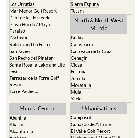
Los Urrutias
Sierra Espuna
Mar Menor Golf Resort
Totana
Pilar de la Horadada
North & North West
Playa Honda / Playa
Murcia
Paraiso
Portman
Bullas
Roldan and Lo Ferro
Calasparra
San Javier
Caravaca de la Cruz
San Pedro del Pinatar
Cehegin
Santa Rosalia Lake and Life
Cieza
resort
Fortuna
Terrazas de la Torre Golf
Jumilla
Resort
Moratalla
Torre Pacheco
Mula
Yecla
Murcia Central
Urbanisations
Camposol
Abanilla
Condado de Alhama
Abaran
El Valle Golf Resort
Alcantarilla
Hacienda del Alamo Golf