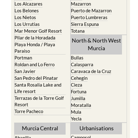
Playa Honda / Playa
Murcia
Paraiso
Portman
Bullas
Roldan and Lo Ferro
Calasparra
San Javier
Caravaca de la Cruz
San Pedro del Pinatar
Cehegin
Santa Rosalia Lake and
Cieza
Life resort
Fortuna
Terrazas de la Torre Golf
Jumilla
Resort
Moratalla
Torre Pacheco
Mula
Yecla
Murcia Central
Urbanisations
Camposol
Abanilla
Condado de Alhama
Abaran
El Valle Golf Resort
Alcantarilla
Hacienda del Alamo Golf
Archena
Resort
Blanca
Hacienda Riquelme Golf
Corvera
Resort
El Valle Golf Resort