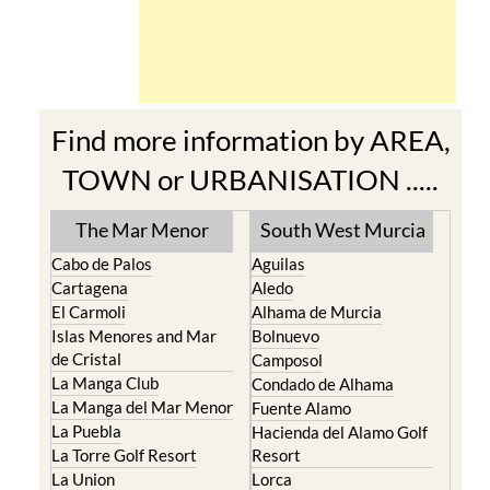
TOWN or URBANISATION .....
The Mar Menor
South West Murcia
Cabo de Palos
Aguilas
Cartagena
Aledo
El Carmoli
Alhama de Murcia
Islas Menores and Mar
Bolnuevo
de Cristal
Camposol
La Manga Club
Condado de Alhama
La Manga del Mar Menor
Fuente Alamo
La Puebla
Hacienda del Alamo Golf
La Torre Golf Resort
Resort
La Union
Lorca
Los Alcazares
Mazarron
Los Belones
Puerto de Mazarron
Los Nietos
Puerto Lumbreras
Los Urrutias
Sierra Espuna
Mar Menor Golf Resort
Totana
Pilar de la Horadada
North & North West