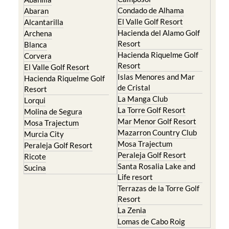
Islas Menores and Mar
Hacienda Riquelme Golf
de Cristal
Resort
La Manga Club
Lorqui
La Torre Golf Resort
Molina de Segura
Mar Menor Golf Resort
Mosa Trajectum
Mazarron Country Club
Murcia City
Mosa Trajectum
Peraleja Golf Resort
Peraleja Golf Resort
Ricote
Santa Rosalia Lake and
Sucina
Life resort
Terrazas de la Torre Golf
Resort
La Zenia
Lomas de Cabo Roig
Important Topics:
CAMPOSOL TODAY Whats On
Cartagena Spain
Coronavirus
Corvera Airport Murcia
Murcia Gota Fria 2019
Murcia property news generic thread
Weekly Bulletin