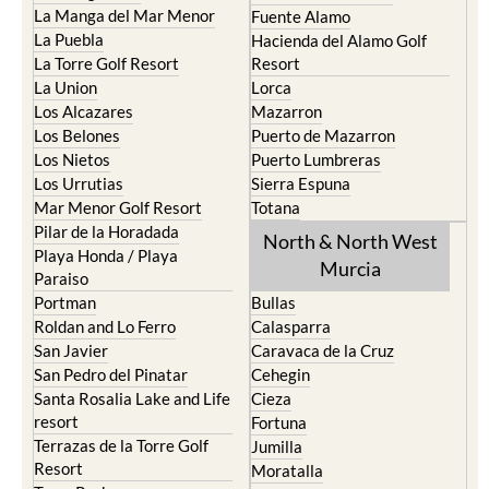
Cristal
Camposol
La Manga Club
Condado de Alhama
La Manga del Mar Menor
Fuente Alamo
La Puebla
Hacienda del Alamo Golf
La Torre Golf Resort
Resort
La Union
Lorca
Los Alcazares
Mazarron
Los Belones
Puerto de Mazarron
Los Nietos
Puerto Lumbreras
Los Urrutias
Sierra Espuna
Mar Menor Golf Resort
Totana
Pilar de la Horadada
North & North West
Playa Honda / Playa
Murcia
Paraiso
Portman
Bullas
Roldan and Lo Ferro
Calasparra
San Javier
Caravaca de la Cruz
San Pedro del Pinatar
Cehegin
Santa Rosalia Lake and Life
Cieza
resort
Fortuna
Terrazas de la Torre Golf
Jumilla