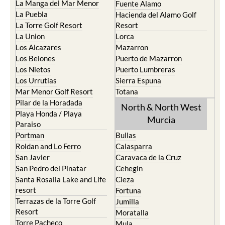
La Manga del Mar Menor
Fuente Alamo
La Puebla
Hacienda del Alamo Golf
La Torre Golf Resort
Resort
La Union
Lorca
Los Alcazares
Mazarron
Los Belones
Puerto de Mazarron
Los Nietos
Puerto Lumbreras
Los Urrutias
Sierra Espuna
Mar Menor Golf Resort
Totana
Pilar de la Horadada
North & North West
Playa Honda / Playa
Murcia
Paraiso
Portman
Bullas
Roldan and Lo Ferro
Calasparra
San Javier
Caravaca de la Cruz
San Pedro del Pinatar
Cehegin
Santa Rosalia Lake and Life
Cieza
resort
Fortuna
Terrazas de la Torre Golf
Jumilla
Resort
Moratalla
Torre Pacheco
Mula