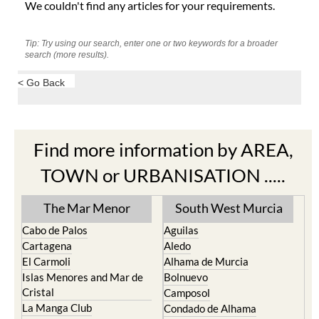
We couldn't find any articles for your requirements.
Tip: Try using our search, enter one or two keywords for a broader
search (more results).
< Go Back
Find more information by AREA,
TOWN or URBANISATION .....
The Mar Menor
South West Murcia
Cabo de Palos
Aguilas
Cartagena
Aledo
El Carmoli
Alhama de Murcia
Islas Menores and Mar de
Bolnuevo
Cristal
Camposol
La Manga Club
Condado de Alhama