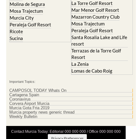
La Torre Golf Resort
Molina de Segura
Mar Menor Golf Resort
Mosa Trajectum
Mazarron Country Club
Murcia City
Mosa Trajectum
Peraleja Golf Resort
Peraleja Golf Resort
Ricote
Santa Rosalia Lake and Life
Sucina
resort
Terrazas de la Torre Golf
Resort
La Zenia
Lomas de Cabo Roig
Important Topics:
CAMPOSOL TODAY Whats On
Cartagena Spain
Coronavirus
Corvera Airport Murcia
Murcia Gota Fria 2019
Murcia property news generic thread
Weekly Bulletin
Contact Murcia Today: Editorial 000 000 000 / Office 000 000 000
Privacy Preferences