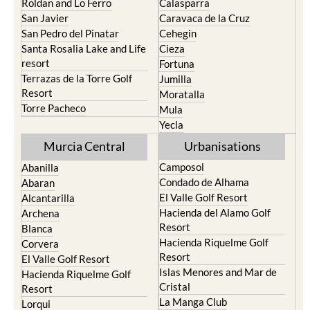
Roldan and Lo Ferro
Calasparra
San Javier
Caravaca de la Cruz
San Pedro del Pinatar
Cehegin
Santa Rosalia Lake and Life
Cieza
resort
Fortuna
Terrazas de la Torre Golf
Jumilla
Resort
Moratalla
Torre Pacheco
Mula
Yecla
Murcia Central
Urbanisations
Camposol
Abanilla
Condado de Alhama
Abaran
El Valle Golf Resort
Alcantarilla
Hacienda del Alamo Golf
Archena
Resort
Blanca
Hacienda Riquelme Golf
Corvera
Resort
El Valle Golf Resort
Islas Menores and Mar de
Hacienda Riquelme Golf
Cristal
Resort
La Manga Club
Lorqui