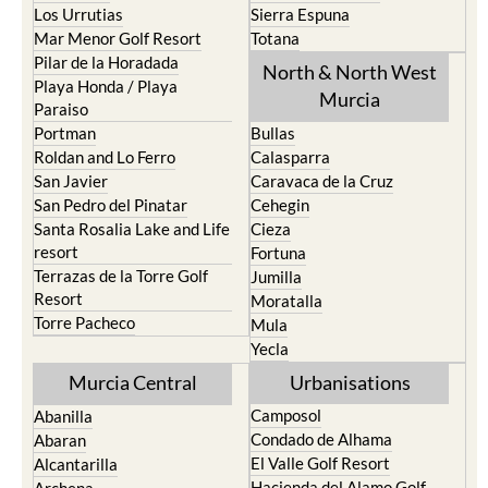
Los Urrutias
Sierra Espuna
Mar Menor Golf Resort
Totana
Pilar de la Horadada
North & North West
Playa Honda / Playa
Murcia
Paraiso
Portman
Bullas
Roldan and Lo Ferro
Calasparra
San Javier
Caravaca de la Cruz
San Pedro del Pinatar
Cehegin
Santa Rosalia Lake and Life
Cieza
resort
Fortuna
Terrazas de la Torre Golf
Jumilla
Resort
Moratalla
Torre Pacheco
Mula
Yecla
Murcia Central
Urbanisations
Camposol
Abanilla
Condado de Alhama
Abaran
El Valle Golf Resort
Alcantarilla
Hacienda del Alamo Golf