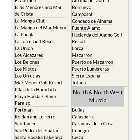
El Carmoli
Alhama de Murcia
Islas Menores and Mar
Bolnuevo
de Cristal
Camposol
La Manga Club
Condado de Alhama
La Manga del Mar Menor
Fuente Alamo
La Puebla
Hacienda del Alamo Golf
La Torre Golf Resort
Resort
La Union
Lorca
Los Alcazares
Mazarron
Los Belones
Puerto de Mazarron
Los Nietos
Puerto Lumbreras
Los Urrutias
Sierra Espuna
Mar Menor Golf Resort
Totana
Pilar de la Horadada
North & North West
Playa Honda / Playa
Murcia
Paraiso
Portman
Bullas
Roldan and Lo Ferro
Calasparra
San Javier
Caravaca de la Cruz
San Pedro del Pinatar
Cehegin
Santa Rosalia Lake and
Cieza