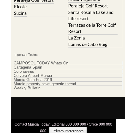
Peraleja Golf Resort
Peraleja Golf Resort
Ricote
Santa Rosalia Lake and
Sucina
Life resort
Terrazas de la Torre Golf
Resort
La Zenia
Lomas de Cabo Roig
Important Topics:
CAMPOSOL TODAY Whats On
Cartagena Spain
Coronavirus
Corvera Airport Murcia
Murcia Gota Fria 2019
Murcia property news generic thread
Weekly Bulletin
Contact Murcia Today: Editorial 000 000 000 / Office 000 000
Privacy Preferences
000