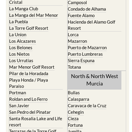
La Manga del Mar Menor
Fuente Alamo
La Puebla
Hacienda del Alamo Golf
La Torre Golf Resort
Resort
La Union
Lorca
Los Alcazares
Mazarron
Los Belones
Puerto de Mazarron
Los Nietos
Puerto Lumbreras
Los Urrutias
Sierra Espuna
Mar Menor Golf Resort
Totana
Pilar de la Horadada
North & North West
Playa Honda / Playa
Murcia
Paraiso
Portman
Bullas
Roldan and Lo Ferro
Calasparra
San Javier
Caravaca de la Cruz
San Pedro del Pinatar
Cehegin
Santa Rosalia Lake and Life
Cieza
resort
Fortuna
Terrazas de la Torre Golf
Jumilla
Resort
Moratalla