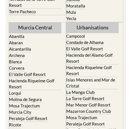
Torre Pacheco
Mula
Yecla
Murcia Central
Urbanisations
Camposol
Abanilla
Condado de Alhama
Abaran
El Valle Golf Resort
Alcantarilla
Hacienda del Alamo Golf
Archena
Resort
Blanca
Hacienda Riquelme Golf
Corvera
Resort
El Valle Golf Resort
Islas Menores and Mar de
Hacienda Riquelme Golf
Cristal
Resort
La Manga Club
Lorqui
La Torre Golf Resort
Molina de Segura
Mar Menor Golf Resort
Mosa Trajectum
Mazarron Country Club
Murcia City
Mosa Trajectum
Peraleja Golf Resort
Peraleja Golf Resort
Ricote
Santa Rosalia Lake and Life
Sucina
resort