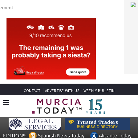
CONTACT
ADVERTISE WITH US
WEEKLY BULLETIN
Spanish News Today
Alicante Today
EDITIONS:
Andalucia Today