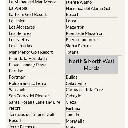
La Manga del Mar Menor
Fuente Alamo
La Puebla
Hacienda del Alamo Golf
La Torre Golf Resort
Resort
La Union
Lorca
Los Alcazares
Mazarron
Los Belones
Puerto de Mazarron
Los Nietos
Puerto Lumbreras
Los Urrutias
Sierra Espuna
Mar Menor Golf Resort
Totana
Pilar de la Horadada
North & North West
Playa Honda / Playa
Murcia
Paraiso
Portman
Bullas
Roldan and Lo Ferro
Calasparra
San Javier
Caravaca de la Cruz
San Pedro del Pinatar
Cehegin
Santa Rosalia Lake and Life
Cieza
resort
Fortuna
Terrazas de la Torre Golf
Jumilla
Resort
Moratalla
Torre Pacheco
Mula