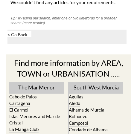
We couldn't find any articles for your requirements.
Tip: Try using our search, enter one or two keywords for a broader
search (more results).
< Go Back
Find more information by AREA,
TOWN or URBANISATION .....
The Mar Menor
South West Murcia
Cabo de Palos
Aguilas
Cartagena
Aledo
El Carmoli
Alhama de Murcia
Islas Menores and Mar de
Bolnuevo
Cristal
Camposol
La Manga Club
Condado de Alhama