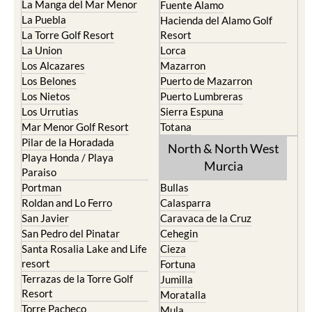
La Manga del Mar Menor
Fuente Alamo
La Puebla
Hacienda del Alamo Golf
La Torre Golf Resort
Resort
La Union
Lorca
Los Alcazares
Mazarron
Los Belones
Puerto de Mazarron
Los Nietos
Puerto Lumbreras
Los Urrutias
Sierra Espuna
Mar Menor Golf Resort
Totana
Pilar de la Horadada
North & North West
Playa Honda / Playa
Murcia
Paraiso
Portman
Bullas
Roldan and Lo Ferro
Calasparra
San Javier
Caravaca de la Cruz
San Pedro del Pinatar
Cehegin
Santa Rosalia Lake and Life
Cieza
resort
Fortuna
Terrazas de la Torre Golf
Jumilla
Resort
Moratalla
Torre Pacheco
Mula