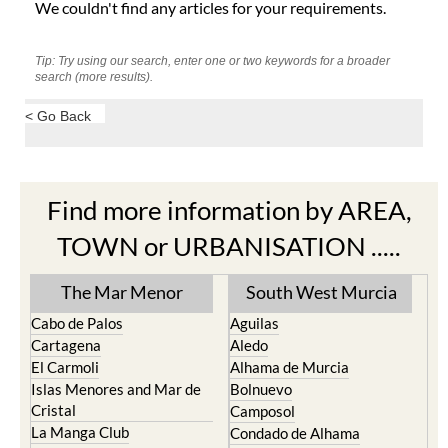
We couldn't find any articles for your requirements.
Tip: Try using our search, enter one or two keywords for a broader
search (more results).
< Go Back
Find more information by AREA,
TOWN or URBANISATION .....
The Mar Menor
South West Murcia
Cabo de Palos
Aguilas
Cartagena
Aledo
El Carmoli
Alhama de Murcia
Islas Menores and Mar de
Bolnuevo
Cristal
Camposol
La Manga Club
Condado de Alhama