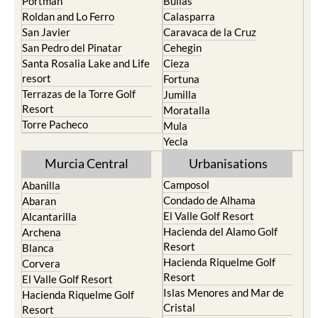
Portman
Bullas
Roldan and Lo Ferro
Calasparra
San Javier
Caravaca de la Cruz
San Pedro del Pinatar
Cehegin
Santa Rosalia Lake and Life
Cieza
resort
Fortuna
Terrazas de la Torre Golf
Jumilla
Resort
Moratalla
Torre Pacheco
Mula
Yecla
Murcia Central
Urbanisations
Camposol
Abanilla
Condado de Alhama
Abaran
El Valle Golf Resort
Alcantarilla
Hacienda del Alamo Golf
Archena
Resort
Blanca
Hacienda Riquelme Golf
Corvera
Resort
El Valle Golf Resort
Islas Menores and Mar de
Hacienda Riquelme Golf
Cristal
Resort