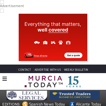
CONTACT
ADVERTISE WITH US
WEEKLY BULLETIN
Spanish News Today
Alicante Today
EDITIONS: