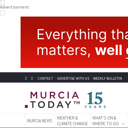
CONTACT
ADVERTISE WITH US
WEEKLY BULLETIN
WEATHER &
WHAT'S ON &
MURCIA NEWS
CLIMATE CHANGE
WHERE TO GO