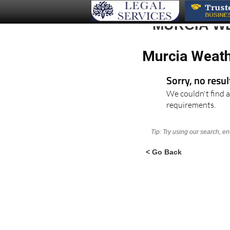
MURCIA W
Murcia Weath
Sorry, no resu
We couldn't find a
requirements.
Tip: Try using our search, e
< Go Back