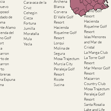
Resort
cia
Archena
Caravaca de la
Hacienda del
nuevo
Blanca
Cruz
Alamo Golf
posol
Corvera
Cehegin
Resort
dado de
El Valle Golf
Cieza
Hacienda
ama
Resort
Fortuna
Riquelme Golf
nte Alamo
Hacienda
Jumilla
Resort
ienda del
Riquelme Golf
Moratalla
Islas Menores
mo Golf
Resort
Mula
and Mar de
ort
Lorqui
Yecla
Cristal
ca
Molina de
La Manga Club
arron
Segura
La Torre Golf
rto de
Mosa Trajectum
Resort
arron
Murcia City
Mar Menor Golf
rto
Peraleja Golf
Resort
breras
Resort
Mazarron
rra Espuna
Ricote
Country Club
ana
Sucina
Mosa Trajectum
Peraleja Golf
Resort
Santa Rosalia
Lake and Life