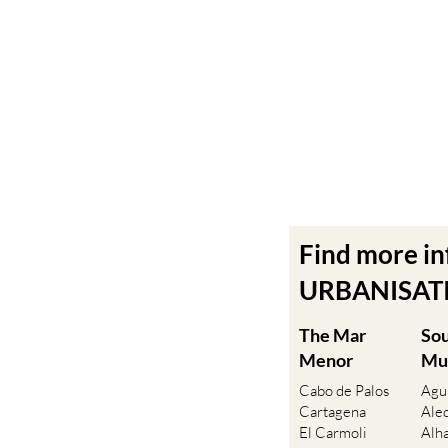
Find more i
URBANISATIO
The Mar
So
Menor
Mu
Cabo de Palos
Agu
Cartagena
Ale
El Carmoli
Alh