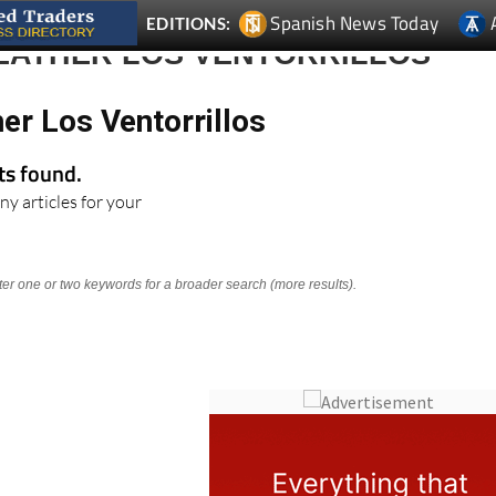
Spanish News Today
EDITIONS:
EATHER LOS VENTORRILLOS
er Los Ventorrillos
lts found.
ny articles for your
nter one or two keywords for a broader search (more results).