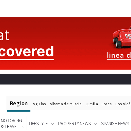
Region
Águilas
Alhama de Murcia
Jumilla
Lorca
Los Alc
MOTORING
LIFESTYLE
PROPERTY NEWS
SPANISH NEWS
& TRAVEL