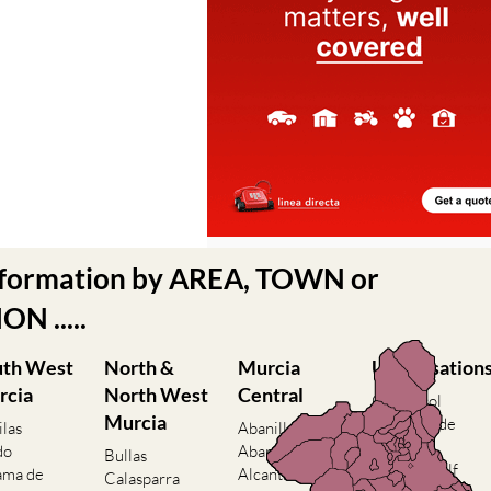
nformation by AREA, TOWN or
N .....
uth West
North &
Murcia
Urbanisation
rcia
North West
Central
Camposol
Murcia
Condado de
ilas
Abanilla
Alhama
do
Abaran
Bullas
El Valle Golf
ama de
Alcantarilla
Calasparra