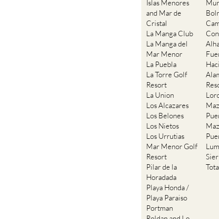
Islas Menores
Mur
and Mar de
Bol
Cristal
Cam
La Manga Club
Con
La Manga del
Alh
Mar Menor
Fue
La Puebla
Hac
La Torre Golf
Ala
Resort
Res
La Union
Lor
Los Alcazares
Maz
Los Belones
Pue
Los Nietos
Maz
Los Urrutias
Pue
Mar Menor Golf
Lum
Resort
Sie
Pilar de la
Tot
Horadada
Playa Honda /
Playa Paraiso
Portman
Roldan and Lo