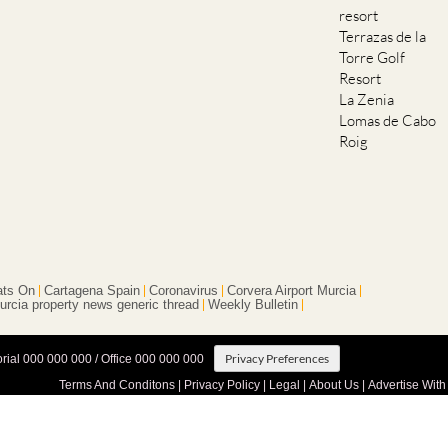
resort
Terrazas de la
Torre Golf
Resort
La Zenia
Lomas de Cabo
Roig
ts On
Cartagena Spain
Coronavirus
Corvera Airport Murcia
urcia property news generic thread
Weekly Bulletin
Privacy Preferences
orial 000 000 000 / Office 000 000 000
Terms And Conditons
|
Privacy Policy
|
Legal
|
About Us
|
Advertise With