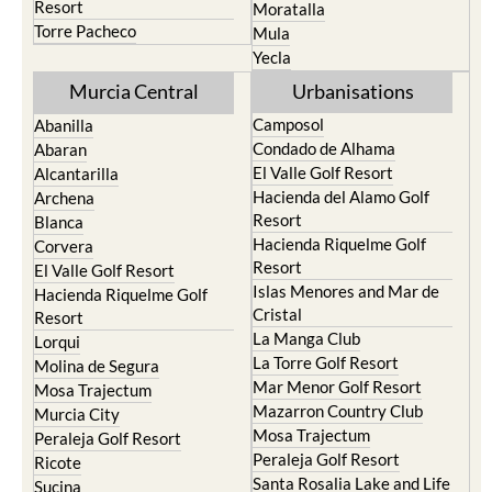
Resort
Moratalla
Torre Pacheco
Mula
Yecla
Murcia Central
Urbanisations
Camposol
Abanilla
Condado de Alhama
Abaran
El Valle Golf Resort
Alcantarilla
Hacienda del Alamo Golf
Archena
Resort
Blanca
Hacienda Riquelme Golf
Corvera
Resort
El Valle Golf Resort
Islas Menores and Mar de
Hacienda Riquelme Golf
Cristal
Resort
La Manga Club
Lorqui
La Torre Golf Resort
Molina de Segura
Mar Menor Golf Resort
Mosa Trajectum
Mazarron Country Club
Murcia City
Mosa Trajectum
Peraleja Golf Resort
Peraleja Golf Resort
Ricote
Santa Rosalia Lake and Life
Sucina