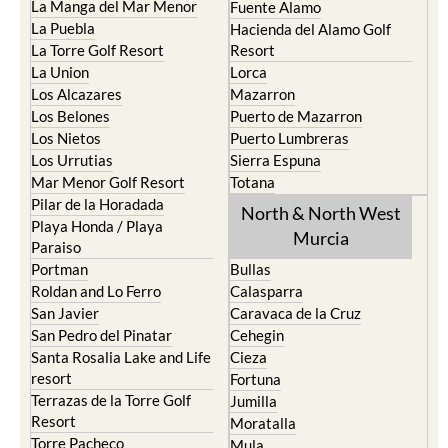
La Manga del Mar Menor
Fuente Alamo
La Puebla
Hacienda del Alamo Golf
La Torre Golf Resort
Resort
La Union
Lorca
Los Alcazares
Mazarron
Los Belones
Puerto de Mazarron
Los Nietos
Puerto Lumbreras
Los Urrutias
Sierra Espuna
Mar Menor Golf Resort
Totana
Pilar de la Horadada
North & North West
Playa Honda / Playa
Murcia
Paraiso
Portman
Bullas
Roldan and Lo Ferro
Calasparra
San Javier
Caravaca de la Cruz
San Pedro del Pinatar
Cehegin
Santa Rosalia Lake and Life
Cieza
resort
Fortuna
Terrazas de la Torre Golf
Jumilla
Resort
Moratalla
Torre Pacheco
Mula