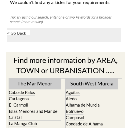
We couldn't find any articles for your requirements.
Tip: Try using our search, enter one or two keywords for a broader
search (more results).
< Go Back
Find more information by AREA,
TOWN or URBANISATION .....
The Mar Menor
South West Murcia
Cabo de Palos
Aguilas
Cartagena
Aledo
El Carmoli
Alhama de Murcia
Islas Menores and Mar de
Bolnuevo
Cristal
Camposol
La Manga Club
Condado de Alhama