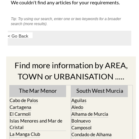
We couldn't find any articles for your requirements.
Tip: Try using our search, enter one or two keywords for a broader
search (more results).
< Go Back
Find more information by AREA,
TOWN or URBANISATION .....
The Mar Menor
South West Murcia
Cabo de Palos
Aguilas
Cartagena
Aledo
El Carmoli
Alhama de Murcia
Islas Menores and Mar de
Bolnuevo
Cristal
Camposol
La Manga Club
Condado de Alhama