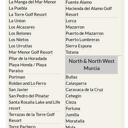
La Manga del Mar Menor
Fuente Alamo
La Puebla
Hacienda del Alamo Golf
La Torre Golf Resort
Resort
La Union
Lorca
Los Alcazares
Mazarron
Los Belones
Puerto de Mazarron
Los Nietos
Puerto Lumbreras
Los Urrutias
Sierra Espuna
Mar Menor Golf Resort
Totana
Pilar de la Horadada
North & North West
Playa Honda / Playa
Murcia
Paraiso
Portman
Bullas
Roldan and Lo Ferro
Calasparra
San Javier
Caravaca de la Cruz
San Pedro del Pinatar
Cehegin
Santa Rosalia Lake and Life
Cieza
resort
Fortuna
Terrazas de la Torre Golf
Jumilla
Resort
Moratalla
Torre Pacheco
Mula