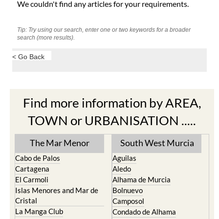
We couldn't find any articles for your requirements.
Tip: Try using our search, enter one or two keywords for a broader
search (more results).
< Go Back
Find more information by AREA,
TOWN or URBANISATION .....
The Mar Menor
South West Murcia
Cabo de Palos
Aguilas
Cartagena
Aledo
El Carmoli
Alhama de Murcia
Islas Menores and Mar de
Bolnuevo
Cristal
Camposol
La Manga Club
Condado de Alhama