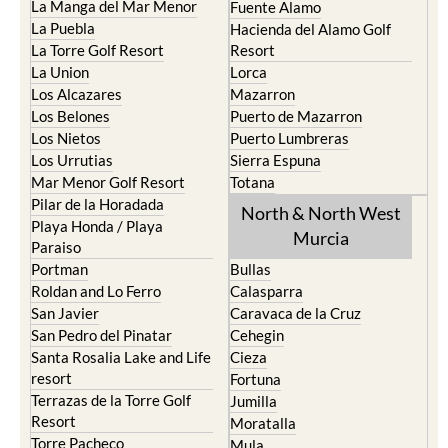
La Manga del Mar Menor
Fuente Alamo
La Puebla
Hacienda del Alamo Golf
La Torre Golf Resort
Resort
La Union
Lorca
Los Alcazares
Mazarron
Los Belones
Puerto de Mazarron
Los Nietos
Puerto Lumbreras
Los Urrutias
Sierra Espuna
Mar Menor Golf Resort
Totana
Pilar de la Horadada
North & North West
Playa Honda / Playa
Murcia
Paraiso
Portman
Bullas
Roldan and Lo Ferro
Calasparra
San Javier
Caravaca de la Cruz
San Pedro del Pinatar
Cehegin
Santa Rosalia Lake and Life
Cieza
resort
Fortuna
Terrazas de la Torre Golf
Jumilla
Resort
Moratalla
Torre Pacheco
Mula