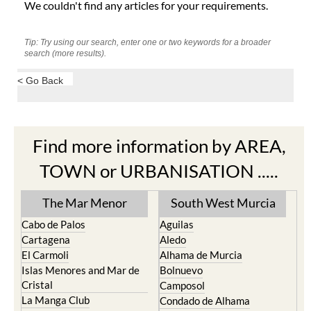
We couldn't find any articles for your requirements.
Tip: Try using our search, enter one or two keywords for a broader
search (more results).
< Go Back
Find more information by AREA,
TOWN or URBANISATION .....
The Mar Menor
South West Murcia
Cabo de Palos
Aguilas
Cartagena
Aledo
El Carmoli
Alhama de Murcia
Islas Menores and Mar de
Bolnuevo
Cristal
Camposol
La Manga Club
Condado de Alhama