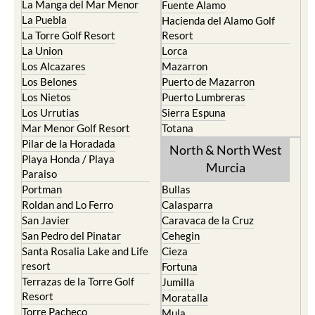
La Manga del Mar Menor
Fuente Alamo
La Puebla
Hacienda del Alamo Golf
La Torre Golf Resort
Resort
La Union
Lorca
Los Alcazares
Mazarron
Los Belones
Puerto de Mazarron
Los Nietos
Puerto Lumbreras
Los Urrutias
Sierra Espuna
Mar Menor Golf Resort
Totana
Pilar de la Horadada
North & North West
Playa Honda / Playa
Murcia
Paraiso
Portman
Bullas
Roldan and Lo Ferro
Calasparra
San Javier
Caravaca de la Cruz
San Pedro del Pinatar
Cehegin
Santa Rosalia Lake and Life
Cieza
resort
Fortuna
Terrazas de la Torre Golf
Jumilla
Resort
Moratalla
Torre Pacheco
Mula